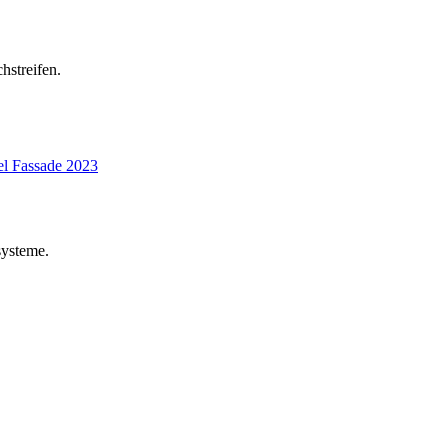
hstreifen.
el Fassade
2023
systeme.